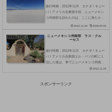
旅行時期：2012年11月 カナダ / キュー
バ / アメリカ合衆国今回、ニューメキシ
コ州南部を訪れたのは、ここに来たかっ
たから。真っ白な砂丘 White Sands
2012.11.24
2026.05.03
National Park (ホワイトサンズ国立公
園)。追記：ホワイト・...
ニューメキシコ州南部 ラス・クル
ニューメキシコ州
ーセス
旅行時期：2012年11月 カナダ / キュー
バ / アメリカ合衆国エル・パソの町に１
泊した後は、車でニューメキシコ州南部
のラス・クルーセス (Las Cruces) へと向
2012.11.23
かいました。エル・パソからラス・クル
ーセスまでは70キロ程。Hig...
スポンサーリンク