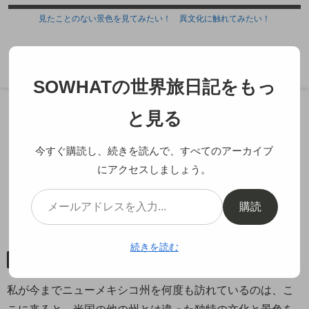
見たことのない景色を見てみたい！ 異文化に触れてみたい！
SOWHATの世界旅日記
SOWHATの世界旅日記をもっ
ホーム
北米
アメリカ合衆国
ニューメキシコ
と見る
州
今すぐ購読し、続きを読んで、すべてのアーカイブ
にアクセスしましょう。
ニューメキシコ州の魅力と見所を
まとめてみた
購読
2026.05.19
続きを読む
ニューメキシコ州
私が今までニューメキシコ州を何度も訪れているのは、こ