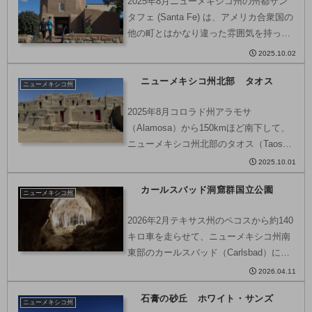
2025年8月ニューメキシコ州の州都サン
タフェ (Santa Fe) は、アメリカ合衆国の
他の町とはかなり違った雰囲気を持った
町。というのも、この町は、アメリカ合
2025.10.02
衆国が建国される遥か前に、スペイン人
ニューメキシコ州北部 タオス
によって築かれた、歴史ある町なんで
ニューメキシコ州
す。現在...
2025年8月コロラド州アラモサ
（Alamosa）から150kmほど南下して、
ニューメキシコ州北部のタオス（Taos）
にやってきました。タオス（Taos）はサ
2025.10.01
ングレ・デ・クリスト山脈とリオ・グラ
カールスバッド洞窟群国立公園
ンデ川に挟まれた高地に位置する小さな
ニューメキシコ州
町。町の中...
2026年2月テキサス州のペコスから約140
キロ車を走らせて、ニューメキシコ州南
東部のカールスバッド（Carlsbad）にや
ってきました。今回の旅でカールスバッ
2026.04.11
ドを訪れることにしたのは、カールスバ
石膏の砂丘 ホワイト・サンズ
ッド洞窟群国立公園（Carlsbad Cav...
ニューメキシコ州