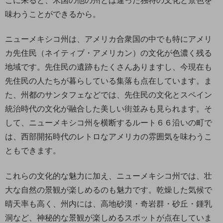
こに来ると、米国の他の州とは違った独特の文化と景色を
味わうことができるから。
ニューメキシコ州は、アメリカ合衆国の中でも特にアメリ
カ先住民（ネイティブ・アメリカン）の文化が色濃く残る
地域です。先住民の遺跡もたくさんありますし、今現在も
先住民の人たちが暮らしている集落も点在しています。ま
た、州都のサンタフェなどでは、先住民の文化とスペイン
統治時代の文化が融合した美しい街並みも見られます。そ
して、ニューメキシコ州を横断するルート６６沿いの町で
は、西部開拓時代のレトロなアメリカの雰囲気を味わうこ
ともできます。
これらの文化的な魅力に加え、ニューメキシコ州では、壮
大な自然の景観が楽しめるのも魅力です。乾燥した気候で
晴天率も高く、州内には、高地砂漠・奇岩群・砂丘・鍾乳
洞など、神秘的な景観が楽しめるスポットが点在していま