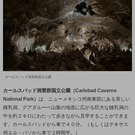
カールスバッド洞窟群国立公園
カールスバッド洞窟群国立公園
（Carlsbad Caverns
National Park）
は、ニューメキシコ州南東部にある美しい
鍾乳洞。グアダルーペ山脈の地底に広がる巨大な鍾乳洞の
中を約２キロにわたって歩きながら見学することができま
す。カールスバッドから車で４０分。（もしくはテキサス
州エル・パソから車で２時間半。）