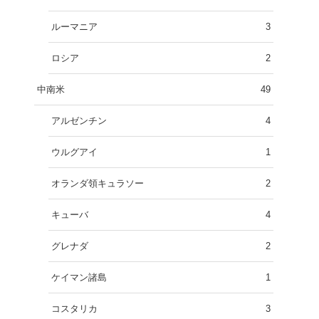
ルーマニア
3
ロシア
2
中南米
49
アルゼンチン
4
ウルグアイ
1
オランダ領キュラソー
2
キューバ
4
グレナダ
2
ケイマン諸島
1
コスタリカ
3