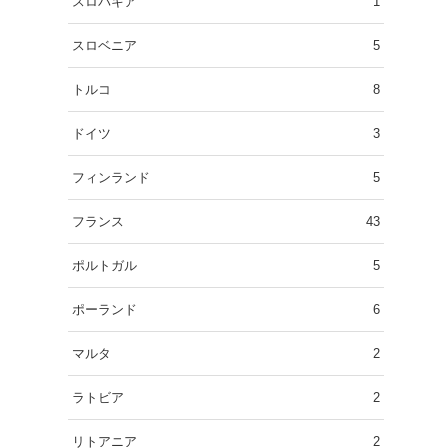
スロバキア
1
スロベニア
5
トルコ
8
ドイツ
3
フィンランド
5
フランス
43
ポルトガル
5
ポーランド
6
マルタ
2
ラトビア
2
リトアニア
2