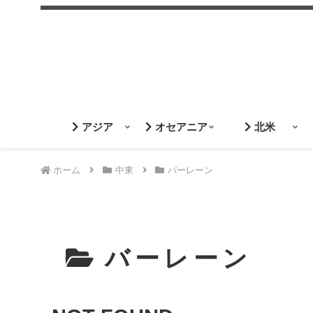
アジア
オセアニア
北米
ホーム
中東
バーレーン
バーレーン