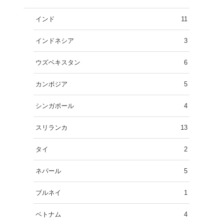
インド
11
インドネシア
3
ウズベキスタン
6
カンボジア
5
シンガポール
4
スリランカ
13
タイ
2
ネパール
5
ブルネイ
1
ベトナム
4