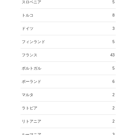
スロベニア
5
トルコ
8
ドイツ
3
フィンランド
5
フランス
43
ポルトガル
5
ポーランド
6
マルタ
2
ラトビア
2
リトアニア
2
ルーマニア
3