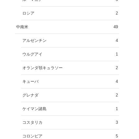
ロシア
2
中南米
49
アルゼンチン
4
ウルグアイ
1
オランダ領キュラソー
2
キューバ
4
グレナダ
2
ケイマン諸島
1
コスタリカ
3
コロンビア
5