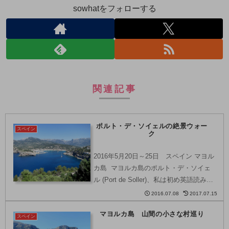
sowhatをフォローする
関連記事
ポルト・デ・ソイェルの絶景ウォー
スペイン
ク
2016年5月20日～25日 スペイン マヨル
カ島 マヨルカ島のポルト・デ・ソイェ
ル (Port de Soller)、私は初め英語読みで
「ポート・デ・ソラー」なんて発音して
2016.07.08
2017.07.15
たんですが、日本語だと、「ポルト・
マヨルカ島 山間の小さな村巡り
デ・ソーイェル」とか、「ポルト...
スペイン