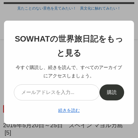
見たことのない景色を見てみたい！ 異文化に触れてみたい！
SOWHATの世界旅日記
SOWHATの世界旅日記をもっ
ホーム
ヨーロッパ
スペイン
と見る
今すぐ購読し、続きを読んで、すべてのアーカイブ
にアクセスしましょう。
トラムンタナ山脈の絶景ハイキン
グ
購読
2016.07.11
2018.09.17
スペイン
ポルトデソイェール
マヨルカ島
続きを読む
2016年5月20日～25日 スペイン マヨルカ島
[5]