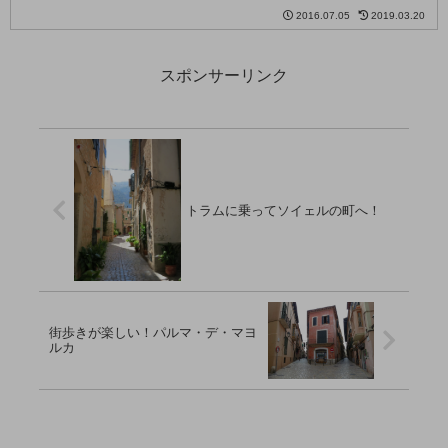
島へやって来ました。バルセロナからマ
2016.07.05
2019.03.20
ヨルカ島までは、飛行機でたったの50
分。格安航空会社 Vueling のフライトを
スポンサーリンク
利...
トラムに乗ってソイェルの町へ！
街歩きが楽しい！パルマ・デ・マヨ
ルカ