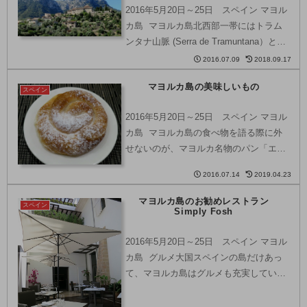
2016年5月20日～25日 スペイン マヨル
カ島 マヨルカ島北西部一帯にはトラム
ンタナ山脈 (Serra de Tramuntana）と呼
ばれる険しい山岳地帯が連なっていま
2016.07.09
2018.09.17
す。トラムンタナ山脈では、1000年以上
マヨルカ島の美味しいもの
も前から、斜面に石を積み...
スペイン
2016年5月20日～25日 スペイン マヨル
カ島 マヨルカ島の食べ物を語る際に外
せないのが、マヨルカ名物のパン「エン
サイマーダ」。エンサイマーダ
2016.07.14
2019.04.23
（Ensaimada）は生地にラードをたっぷ
りと使った渦巻き型のパンです。上の写
マヨルカ島のお勧めレストラン
スペイン
真は、パルマ...
Simply Fosh
2016年5月20日～25日 スペイン マヨル
カ島 グルメ大国スペインの島だけあっ
て、マヨルカ島はグルメも充実していま
す。特に、マヨルカ島の主都パルマ・
デ・マヨルカの旧市街には、ステキなレ