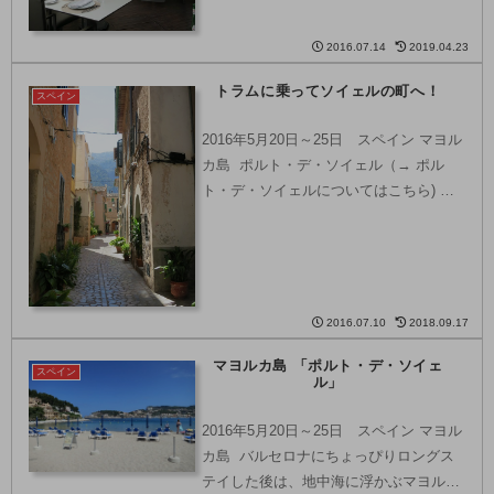
ストランやバルがいっぱい！！パルマ・
デ・マヨルカに...
2016.07.14
2019.04.23
トラムに乗ってソイェルの町へ！
スペイン
2016年5月20日～25日 スペイン マヨル
カ島 ポルト・デ・ソイェル（→ ポル
ト・デ・ソイェルについてはこちら) の
海沿いのプロムナードには、レトロなト
ラムが走っています。 この可愛らしいト
ラムの行き先は、ポルト・デ・ソイェル
から４キ...
2016.07.10
2018.09.17
マヨルカ島 「ポルト・デ・ソイェ
スペイン
ル」
2016年5月20日～25日 スペイン マヨル
カ島 バルセロナにちょっぴりロングス
テイした後は、地中海に浮かぶマヨルカ