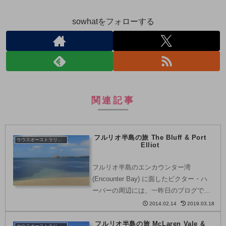
sowhatをフォローする
関連記事
フルリオ半島の旅 The Bluff & Port
サウスオーストラリア州
Elliot
フルリオ半島のエンカウンター湾
(Encounter Bay) に面したビクター・ハ
ーバーの周辺には、一昨日のブログで紹
介したグラニット島（→こちら）の他に
2014.02.14
2019.03.18
も、美しい海の景色を楽しめる見所がた
フルリオ半島の旅 McLaren Vale &
くさんあります。ビクター・ハーバーの