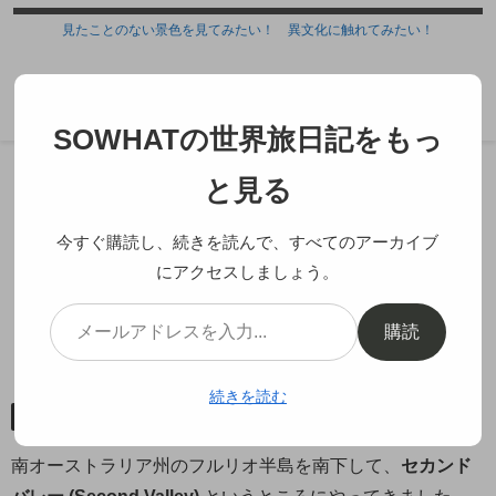
見たことのない景色を見てみたい！ 異文化に触れてみたい！
SOWHATの世界旅日記
SOWHATの世界旅日記をもっ
ホーム
オセアニア
オーストラリア
サウスオ
と見る
ーストラリア州
今すぐ購読し、続きを読んで、すべてのアーカイブ
にアクセスしましょう。
隠れ里での極上ランチ @
Leonards Mill
購読
2015.04.16
2018.10.07
続きを読む
サウスオーストラリア州
フルリオ半島
南オーストラリア州のフルリオ半島を南下して、
セカンド