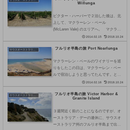
サウスオーストラリア州
Willunga
町から海を眺...
ビクター・ハーバーで２泊した後は、北
上して、マクラーレン・ベール
(McLaren Vale) のエリアへ。 マクラー
レン・ベールは、ビクター・ハーバーと
2014.02.15
2018.10.24
アデレードの丁度中間辺りに位置してい
フルリオ半島の旅 Port Noarlunga
ます。マクラーレン・ベールは、ワイン
サウスオーストラリア州
の生産地として...
マクラーレン・ベールのワイナリーを巡
りをしたこの日は、マクラーレン・ベー
ルで宿泊しようと思ってたんです。とこ
ろが、旅行の計画を立て始めてみる
2014.02.16
2018.10.24
と。。。３連休の中日、そして、スクー
フルリオ半島の旅 Victor Harbor &
ルホリデー最後の日曜日、更には、Tour
サウスオーストラリア州
Granite Island
Down Under ...
３週間近く前のことになるのですが、オ
ーストラリア・デーの連休に、サウスオ
ーストラリア州のフルリオ半島まで出か