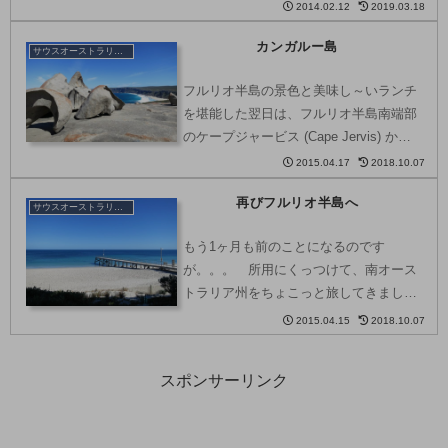
けてきました。フルリオ半島 （Fleurieu
2014.02.12
2019.03.18
Peninsula） は、アデレード (Adelaide)
カンガルー島
の南に伸びる半島。 半島...
サウスオーストラリア州
フルリオ半島の景色と美味し～いランチ
を堪能した翌日は、フルリオ半島南端部
のケープジャービス (Cape Jervis) から
フェリーに乗って、カンガルー島へ。カ
2015.04.17
2018.10.07
ンガルー島 (Kangaroo Island) を訪れる
再びフルリオ半島へ
のは、私は今回で２度目、...
サウスオーストラリア州
もう1ヶ月も前のことになるのです
が。。。 所用にくっつけて、南オース
トラリア州をちょこっと旅してきまし
た。今回訪れたのは、南オーストラリア
2015.04.15
2018.10.07
州のフルリオ半島と、その先にあるカン
ガルー島。フルリオ半島 (Fleurieu
スポンサーリンク
Peninsula) ...