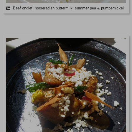
Beef onglet, horseradish buttermilk, summer pea & pumpernickel