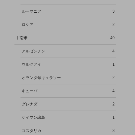
ルーマニア
3
ロシア
2
中南米
49
アルゼンチン
4
ウルグアイ
1
オランダ領キュラソー
2
キューバ
4
グレナダ
2
ケイマン諸島
1
コスタリカ
3