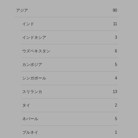
アジア
90
インド
11
インドネシア
3
ウズベキスタン
6
カンボジア
5
シンガポール
4
スリランカ
13
タイ
2
ネパール
5
ブルネイ
1