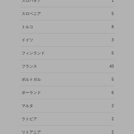
スロバキア
1
スロベニア
5
トルコ
8
ドイツ
3
フィンランド
5
フランス
43
ポルトガル
5
ポーランド
6
マルタ
2
ラトビア
2
リトアニア
2