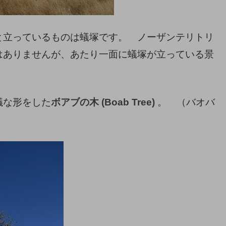
と立っているものは蟻塚です。 ノーザンテリトリ
はありませんが、あたり一面に蟻塚が立っている景
議な形をした
ボアブの木 (Boab Tree)
。 （バオバ