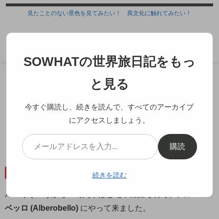
見たことのない景色を見てみたい！ 異文化に触れてみたい！
SOWHATの世界旅日記
SOWHATの世界旅日記をもっ
ホーム
ヨーロッパ
イタリア
と見る
今すぐ購読し、続きを読んで、すべてのアーカイブ
にアクセスしましょう。
とんがり帽の可愛い街並み アルベ
ロベッロ
購読
2013.05.13
2017.07.04
イタリア
プーリア州
続きを読む
バーリ (Bari) から１時間半ほど電車に揺られて、
アルベロ
ベッロ (Alberobello)
にやって来ました。