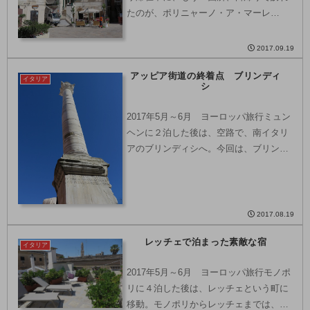
たのが、ポリニャーノ・ア・マーレ
(Polignano A Mare) という町。ポリニャ
ーノ・ア・マーレは、アドリア海に面し
2017.09.19
た崖の上にたつ風光明媚な町として、
アッピア街道の終着点 ブリンディ
観...
イタリア
シ
2017年5月～6月 ヨーロッパ旅行ミュン
ヘンに２泊した後は、空路で、南イタリ
アのブリンディシへ。今回は、ブリンデ
ィシ１泊+モノポリ4泊+レッチェ4泊+ブ
リンディシ１泊と、イタリアのプーリア
州に合計で10泊しました。プーリア州
は、ブーツ型を...
2017.08.19
レッチェで泊まった素敵な宿
イタリア
2017年5月～6月 ヨーロッパ旅行モノポ
リに４泊した後は、レッチェという町に
移動。モノポリからレッチェまでは、電