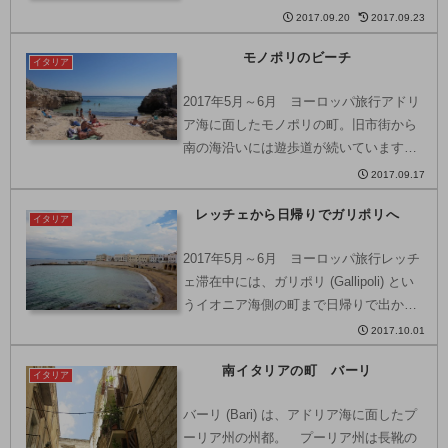
車で約1時間5分の道程です。プーリア州
2017.09.20
2017.09.23
のレッチェ (Lecce) は、町中がバロック
モノポリのビーチ
様式の建造物で埋め尽くされていること
イタリア
で有名...
2017年5月～6月 ヨーロッパ旅行アドリ
ア海に面したモノポリの町。旧市街から
南の海沿いには遊歩道が続いています。
大半は岩場なのですが、こんな感じの小
2017.09.17
さなビーチもいくつか点在しています。
レッチェから日帰りでガリポリへ
ビーチ自体はオーストラリアの方が綺麗
イタリア
だと思うけど、この...
2017年5月～6月 ヨーロッパ旅行レッチ
ェ滞在中には、ガリポリ (Gallipoli) とい
うイオニア海側の町まで日帰りで出かけ
ました。ガリポリは、紀元前にギリシャ
2017.10.01
人によって築かれた町。Gallipoliという
南イタリアの町 バーリ
町の名前は、Kallipol...
イタリア
バーリ (Bari) は、アドリア海に面したプ
ーリア州の州都。 プーリア州は長靴の